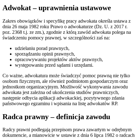
Adwokat – uprawnienia ustawowe
Zakres obowiązków i specyfikę pracy adwokata określa ustawa z
dnia 26 maja 1982 roku Prawo o adwokaturze (Dz. U. z 2017 r.
poz. 2368 t.j. ze zm.), zgodnie z którą zawód adwokata polega na
świadczeniu pomocy prawnej, w szczególności zaś na:
udzielaniu porad prawnych,
sporządzaniu opinii prawnych,
opracowywaniu projektów aktów prawnych,
występowaniu przed sądami i urzędami.
Co ważne, adwokatura może świadczyć pomoc prawną nie tylko
osobom fizycznym, ale również podmiotom gospodarczym oraz
jednostkom organizacyjnym. Możliwość wykonywania zawodu
adwokata jest zależna od ukończenia studiów prawniczych,
następnie odbycia aplikacji adwokackiej, pozytywnego zdania
państwowego egzaminu i wpisania na listę adwokatów RP.
Radca prawny – definicja zawodu
Radcy prawni podlegają przepisom prawa zawartym w odrębnym
dokumencie, a mianowicie w ustawie z dnia 6 lipca 1982 o radcach