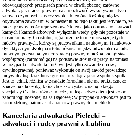
obowiązujących przepisach prawa w chwili obecnej zarówno
adwokat, jak i radca prawny mają możliwość wykonywania tych
samych czynności na rzecz swoich klientów. Różnicą między
obydwoma zawodami w odniesieniu do tego faktu jest jedynie to, że
radca prawny może reprezentować klienta jako obrońca w sprawach
karnych i karnoskarbowych wyłącznie wtedy, gdy nie pozostaje w
stosunku pracy. Co istotne, ograniczenie to nie obowiązuje tych
radców prawnych, którzy są pracownikami naukowymi i naukowo-
dydaktycznymi.Kolejna istotna różnica między adwokatem a radcą
prawnym polega na tym, że z radcą prawnym można podjąć stałą
współpracę (zatrudnić go) na podstawie stosunku pracy, natomiast
w przypadku adwokata możliwe jest tylko zawarcie umowy
cywilnoprawnej, ponieważ wykonuje on swój zawód prowadząc
indywidualną działalność gospodarczą bądź jako wspólnik spółki.
Jest to jednak różnica w zasadzie formalna i nie ma praktycznego
znaczenia dla osoby, która chce skorzystać z usług takiego
specjalisty.Ostatnią różnicą między radcą a adwokatem jest kolor
żabotu togi noszonej na sali sądowej: w przypadku adwokata jest to
kolor zielony, natomiast dla radców prawnych – niebieski.
Kancelaria adwokacka Pielecki –
adwokaci i radcy prawni z Lublina