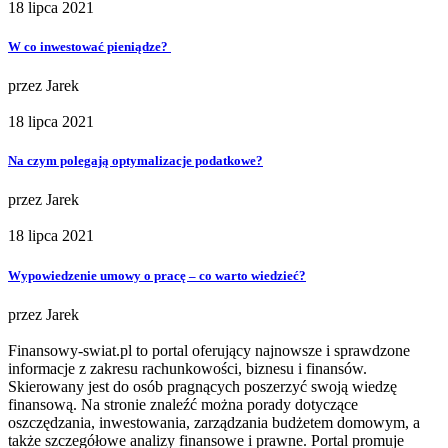
18 lipca 2021
W co inwestować pieniądze?
przez
Jarek
18 lipca 2021
Na czym polegają optymalizacje podatkowe?
przez
Jarek
18 lipca 2021
Wypowiedzenie umowy o pracę – co warto wiedzieć?
przez
Jarek
Finansowy-swiat.pl to portal oferujący najnowsze i sprawdzone
informacje z zakresu rachunkowości, biznesu i finansów.
Skierowany jest do osób pragnących poszerzyć swoją wiedzę
finansową. Na stronie znaleźć można porady dotyczące
oszczędzania, inwestowania, zarządzania budżetem domowym, a
także szczegółowe analizy finansowe i prawne. Portal promuje