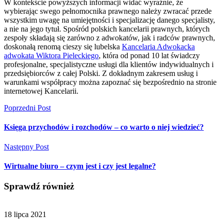
W kontekście powyższych informacji widać wyraźnie, że
wybierając swego pełnomocnika prawnego należy zwracać przede
wszystkim uwagę na umiejętności i specjalizację danego specjalisty,
a nie na jego tytuł. Spośród polskich kancelarii prawnych, których
zespoły składają się zarówno z adwokatów, jak i radców prawnych,
doskonałą renomą cieszy się lubelska
Kancelaria Adwokacka
adwokata Wiktora Pieleckiego
, która od ponad 10 lat świadczy
profesjonalne, specjalistyczne usługi dla klientów indywidualnych i
przedsiębiorców z całej Polski. Z dokładnym zakresem usług i
warunkami współpracy można zapoznać się bezpośrednio na stronie
internetowej Kancelarii.
Poprzedni Post
Księga przychodów i rozchodów – co warto o niej wiedzieć?
Następny Post
Wirtualne biuro – czym jest i czy jest legalne?
Sprawdź również
18 lipca 2021