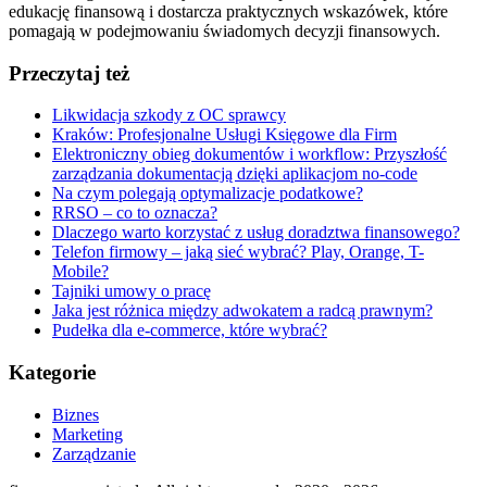
edukację finansową i dostarcza praktycznych wskazówek, które
pomagają w podejmowaniu świadomych decyzji finansowych.
Przeczytaj też
Likwidacja szkody z OC sprawcy
Kraków: Profesjonalne Usługi Księgowe dla Firm
Elektroniczny obieg dokumentów i workflow: Przyszłość
zarządzania dokumentacją dzięki aplikacjom no-code
Na czym polegają optymalizacje podatkowe?
RRSO – co to oznacza?
Dlaczego warto korzystać z usług doradztwa finansowego?
Telefon firmowy – jaką sieć wybrać? Play, Orange, T-
Mobile?
Tajniki umowy o pracę
Jaka jest różnica między adwokatem a radcą prawnym?
Pudełka dla e-commerce, które wybrać?
Kategorie
Biznes
Marketing
Zarządzanie