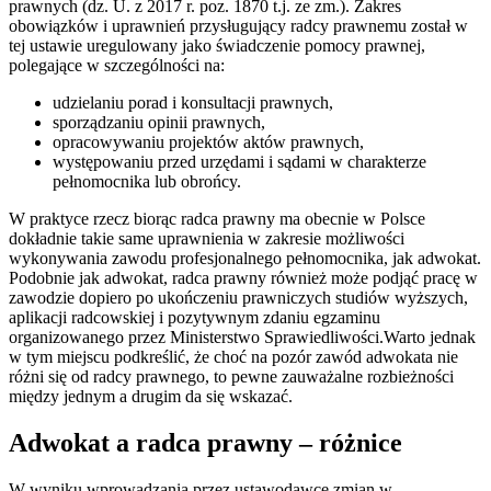
prawnych (dz. U. z 2017 r. poz. 1870 t.j. ze zm.). Zakres
obowiązków i uprawnień przysługujący radcy prawnemu został w
tej ustawie uregulowany jako świadczenie pomocy prawnej,
polegające w szczególności na:
udzielaniu porad i konsultacji prawnych,
sporządzaniu opinii prawnych,
opracowywaniu projektów aktów prawnych,
występowaniu przed urzędami i sądami w charakterze
pełnomocnika lub obrońcy.
W praktyce rzecz biorąc radca prawny ma obecnie w Polsce
dokładnie takie same uprawnienia w zakresie możliwości
wykonywania zawodu profesjonalnego pełnomocnika, jak adwokat.
Podobnie jak adwokat, radca prawny również może podjąć pracę w
zawodzie dopiero po ukończeniu prawniczych studiów wyższych,
aplikacji radcowskiej i pozytywnym zdaniu egzaminu
organizowanego przez Ministerstwo Sprawiedliwości.Warto jednak
w tym miejscu podkreślić, że choć na pozór zawód adwokata nie
różni się od radcy prawnego, to pewne zauważalne rozbieżności
między jednym a drugim da się wskazać.
Adwokat a radca prawny – różnice
W wyniku wprowadzania przez ustawodawcę zmian w