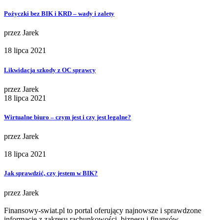
Pożyczki bez BIK i KRD – wady i zalety
przez
Jarek
18 lipca 2021
Likwidacja szkody z OC sprawcy
przez
Jarek
18 lipca 2021
Wirtualne biuro – czym jest i czy jest legalne?
przez
Jarek
18 lipca 2021
Jak sprawdzić, czy jestem w BIK?
przez
Jarek
Finansowy-swiat.pl to portal oferujący najnowsze i sprawdzone
informacje z zakresu rachunkowości, biznesu i finansów.