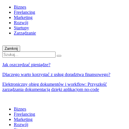
Biznes
Freelancing
Marketing
Rozwój
Startupy
Zarządzanie
Zamknij
Jak oszczędzać pieniądze?
Dlaczego warto korzystać z usług doradztwa finansowego?
Elektroniczny obieg dokumentów i workflow: Przyszłość
zarządzania dokumentacją dzięki aplikacjom no-code
Biznes
Freelancing
Marketing
Rozwój