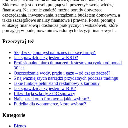
Skierowany jest do osób pragnących poszerzyć swoją wiedzę
finansową. Na stronie znaleźć można porady dotyczące
oszczędzania, inwestowania, zarządzania budżetem domowym, a
także szczegółowe analizy finansowe i prawne. Portal promuje
edukację finansową i dostarcza praktycznych wskazówek, które
pomagają w podejmowaniu świadomych decyzji finansowych.
Przeczytaj też
Skąd wziąć pomysł na biznes i nazwę firmy?
Jak sprawdzić, czy jestem w KRD?
Profesjonalne biuro tłumaczeń. Jesteśmy na rynku od ponad
30 lat.
Oszczędzanie wody, prądu i gazu – od czego zacząć?
5 najważniejszych narzędzi przydatnych podczas tradingu
Jakie funkcje pełni stand reklamowy z kartonu?
Jak sprawdzić, czy jestem w BIK?
Likwidacja szkody z OC sprawcy
Najlepsze konto firmowe – jakie wybrać?
Pudełka dla e-commerce, które wybrać?
Kategorie
Biznes