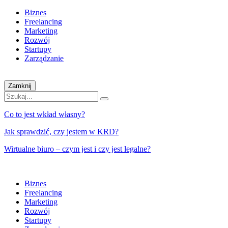
Biznes
Freelancing
Marketing
Rozwój
Startupy
Zarządzanie
Zamknij
Co to jest wkład własny?
Jak sprawdzić, czy jestem w KRD?
Wirtualne biuro – czym jest i czy jest legalne?
Biznes
Freelancing
Marketing
Rozwój
Startupy