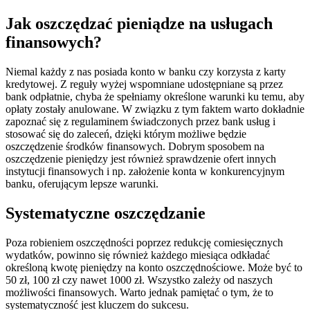
Jak oszczędzać pieniądze na usługach
finansowych?
Niemal każdy z nas posiada konto w banku czy korzysta z karty
kredytowej. Z reguły wyżej wspomniane udostępniane są przez
bank odpłatnie, chyba że spełniamy określone warunki ku temu, aby
opłaty zostały anulowane. W związku z tym faktem warto dokładnie
zapoznać się z regulaminem świadczonych przez bank usług i
stosować się do zaleceń, dzięki którym możliwe będzie
oszczędzenie środków finansowych. Dobrym sposobem na
oszczędzenie pieniędzy jest również sprawdzenie ofert innych
instytucji finansowych i np. założenie konta w konkurencyjnym
banku, oferującym lepsze warunki.
Systematyczne oszczędzanie
Poza robieniem oszczędności poprzez redukcję comiesięcznych
wydatków, powinno się również każdego miesiąca odkładać
określoną kwotę pieniędzy na konto oszczędnościowe. Może być to
50 zł, 100 zł czy nawet 1000 zł. Wszystko zależy od naszych
możliwości finansowych. Warto jednak pamiętać o tym, że to
systematyczność jest kluczem do sukcesu.