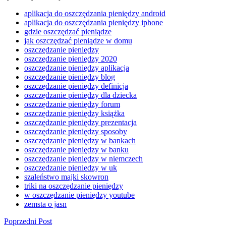
aplikacja do oszczędzania pieniędzy android
aplikacja do oszczędzania pieniędzy iphone
gdzie oszczędzać pieniądze
jak oszczędzać pieniądze w domu
oszczędzanie pieniędzy
oszczędzanie pieniędzy 2020
oszczędzanie pieniędzy aplikacja
oszczędzanie pieniędzy blog
oszczędzanie pieniędzy definicja
oszczędzanie pieniędzy dla dziecka
oszczędzanie pieniędzy forum
oszczędzanie pieniędzy książka
oszczędzanie pieniędzy prezentacja
oszczędzanie pieniędzy sposoby
oszczędzanie pieniędzy w bankach
oszczędzanie pieniędzy w banku
oszczędzanie pieniędzy w niemczech
oszczedzanie pieniedzy w uk
szaleństwo majki skowron
triki na oszczędzanie pieniędzy
w oszczędzanie pieniędzy youtube
zemsta o jasn
Poprzedni Post