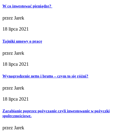
W co inwestować pieniądze?
przez
Jarek
18 lipca 2021
Tajniki umowy o pracę
przez
Jarek
18 lipca 2021
Wynagrodzenie netto i brutto – czym to się różni?
przez
Jarek
18 lipca 2021
Zarabianie poprzez pożyczanie czyli inwestowanie w pożyczki
społecznościowe.
przez
Jarek