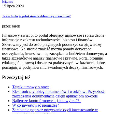
Biznes
15 lipca 2024
Jakie funkcje pełni stand reklamowy z kartonu?
przez
Jarek
Finansowy-swiat.pl to portal oferujący najnowsze i sprawdzone
informacje z zakresu rachunkowości, biznesu i finansów.
Skierowany jest do osób pragnących poszerzyć swoją wiedzę
finansową. Na stronie znaleźć można porady dotyczące
oszczędzania, inwestowania, zarządzania budżetem domowym, a
także szczegółowe analizy finansowe i prawne. Portal promuje
edukację finansową i dostarcza praktycznych wskazówek, które
pomagają w podejmowaniu świadomych decyzji finansowych.
Przeczytaj też
Tajniki umowy o pracę
Elektroniczny obieg dokumentów i workflow: Przyszłość
zarządzania dokumentacją dzięki aplikacjom no-code
Najlepsze konto firmowe – jakie wybrać?
W co inwestować pieniądze?
Zarabianie poprzez pożyczanie czyli inwestowanie w