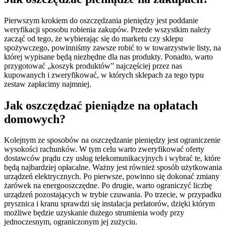
Pierwszym krokiem do oszczędzania pieniędzy jest poddanie
weryfikacji sposobu robienia zakupów. Przede wszystkim należy
zacząć od tego, że wybierając się do marketu czy sklepu
spożywczego, powinniśmy zawsze robić to w towarzystwie listy, na
której wypisane będą niezbędne dla nas produkty. Ponadto, warto
przygotować „koszyk produktów” najczęściej przez nas
kupowanych i zweryfikować, w których sklepach za tego typu
zestaw zapłacimy najmniej.
Jak oszczędzać pieniądze na opłatach
domowych?
Kolejnym ze sposobów na oszczędzanie pieniędzy jest ograniczenie
wysokości rachunków. W tym celu warto zweryfikować oferty
dostawców prądu czy usług telekomunikacyjnych i wybrać te, które
będą najbardziej opłacalne. Ważny jest również sposób użytkowania
urządzeń elektrycznych. Po pierwsze, powinno się dokonać zmiany
żarówek na energooszczędne. Po drugie, warto ograniczyć liczbę
urządzeń pozostających w trybie czuwania. Po trzecie, w przypadku
prysznica i kranu sprawdzi się instalacja perlatorów, dzięki którym
możliwe będzie uzyskanie dużego strumienia wody przy
jednoczesnym, ograniczonym jej zużyciu.