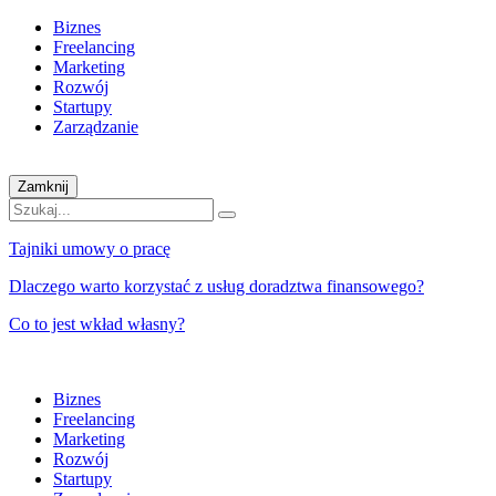
Biznes
Freelancing
Marketing
Rozwój
Startupy
Zarządzanie
Zamknij
Tajniki umowy o pracę
Dlaczego warto korzystać z usług doradztwa finansowego?
Co to jest wkład własny?
Biznes
Freelancing
Marketing
Rozwój
Startupy