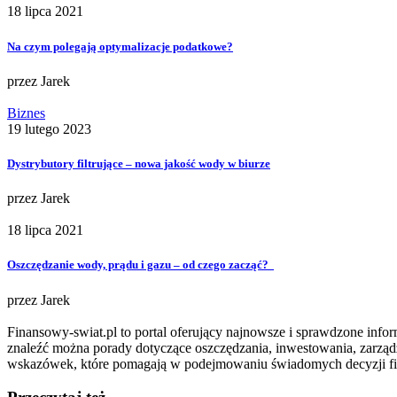
18 lipca 2021
Na czym polegają optymalizacje podatkowe?
przez
Jarek
Biznes
19 lutego 2023
Dystrybutory filtrujące – nowa jakość wody w biurze
przez
Jarek
18 lipca 2021
Oszczędzanie wody, prądu i gazu – od czego zacząć?
przez
Jarek
Finansowy-swiat.pl to portal oferujący najnowsze i sprawdzone info
znaleźć można porady dotyczące oszczędzania, inwestowania, zarząd
wskazówek, które pomagają w podejmowaniu świadomych decyzji f