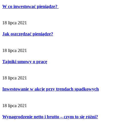
W co inwestować pieniądze?
18 lipca 2021
Jak oszczędzać pieniądze?
18 lipca 2021
Tajniki umowy o pracę
18 lipca 2021
Inwestowanie w akcje przy trendach spadkowych
18 lipca 2021
Wynagrodzenie netto i brutto – czym to się różni?