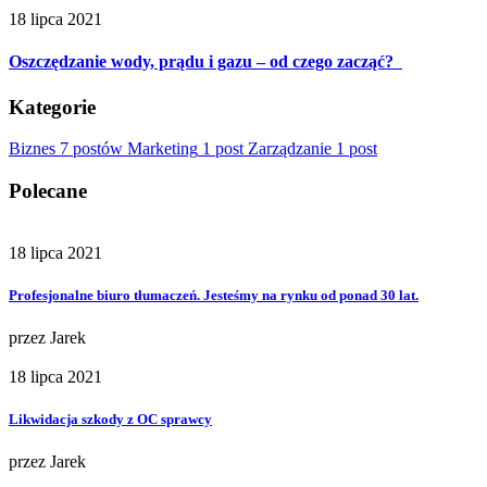
18 lipca 2021
Oszczędzanie wody, prądu i gazu – od czego zacząć?
Kategorie
Biznes
7 postów
Marketing
1 post
Zarządzanie
1 post
Polecane
18 lipca 2021
Profesjonalne biuro tłumaczeń. Jesteśmy na rynku od ponad 30 lat.
przez
Jarek
18 lipca 2021
Likwidacja szkody z OC sprawcy
przez
Jarek