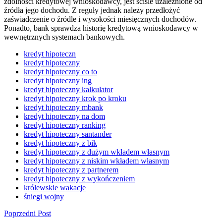
zdolności kredytowej wnioskodawcy, jest ściśle uzależnione od
źródła jego dochodu. Z reguły jednak należy przedłożyć
zaświadczenie o źródle i wysokości miesięcznych dochodów.
Ponadto, bank sprawdza historię kredytową wnioskodawcy w
wewnętrznych systemach bankowych.
kredyt hipoteczn
kredyt hipoteczny
kredyt hipoteczny co to
kredyt hipoteczny ing
kredyt hipoteczny kalkulator
kredyt hipoteczny krok po kroku
kredyt hipoteczny mbank
kredyt hipoteczny na dom
kredyt hipoteczny ranking
kredyt hipoteczny santander
kredyt hipoteczny z bik
kredyt hipoteczny z dużym wkładem własnym
kredyt hipoteczny z niskim wkładem własnym
kredyt hipoteczny z partnerem
kredyt hipoteczny z wykończeniem
królewskie wakacje
śniegi wojny
Poprzedni Post