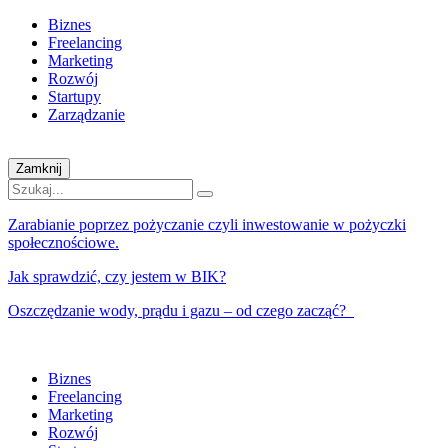
Biznes
Freelancing
Marketing
Rozwój
Startupy
Zarządzanie
Zamknij
Zarabianie poprzez pożyczanie czyli inwestowanie w pożyczki
społecznościowe.
Jak sprawdzić, czy jestem w BIK?
Oszczędzanie wody, prądu i gazu – od czego zacząć?
Biznes
Freelancing
Marketing
Rozwój