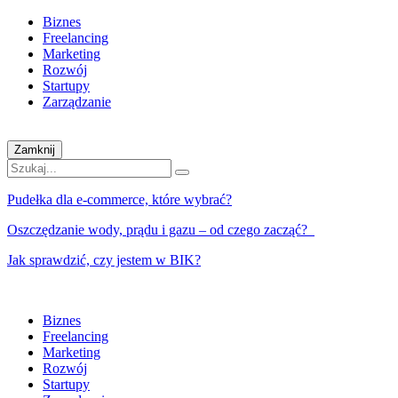
Biznes
Freelancing
Marketing
Rozwój
Startupy
Zarządzanie
Zamknij
Pudełka dla e-commerce, które wybrać?
Oszczędzanie wody, prądu i gazu – od czego zacząć?
Jak sprawdzić, czy jestem w BIK?
Biznes
Freelancing
Marketing
Rozwój
Startupy