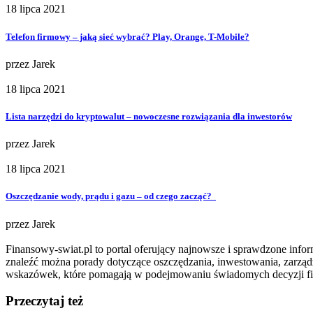
18 lipca 2021
Telefon firmowy – jaką sieć wybrać? Play, Orange, T-Mobile?
przez
Jarek
18 lipca 2021
Lista narzędzi do kryptowalut – nowoczesne rozwiązania dla inwestorów
przez
Jarek
18 lipca 2021
Oszczędzanie wody, prądu i gazu – od czego zacząć?
przez
Jarek
Finansowy-swiat.pl to portal oferujący najnowsze i sprawdzone info
znaleźć można porady dotyczące oszczędzania, inwestowania, zarząd
wskazówek, które pomagają w podejmowaniu świadomych decyzji f
Przeczytaj też