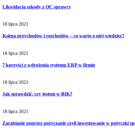
Likwidacja szkody z OC sprawcy
18 lipca 2021
Księga przychodów i rozchodów – co warto o niej wiedzieć?
18 lipca 2021
7 korzyści z wdrożenia systemu ERP w firmie
18 lipca 2021
Jak sprawdzić, czy jestem w BIK?
18 lipca 2021
Zarabianie poprzez pożyczanie czyli inwestowanie w pożyczki sp