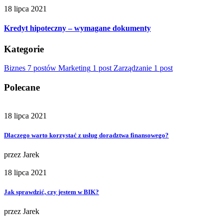
18 lipca 2021
Kredyt hipoteczny – wymagane dokumenty
Kategorie
Biznes
7 postów
Marketing
1 post
Zarządzanie
1 post
Polecane
18 lipca 2021
Dlaczego warto korzystać z usług doradztwa finansowego?
przez
Jarek
18 lipca 2021
Jak sprawdzić, czy jestem w BIK?
przez
Jarek