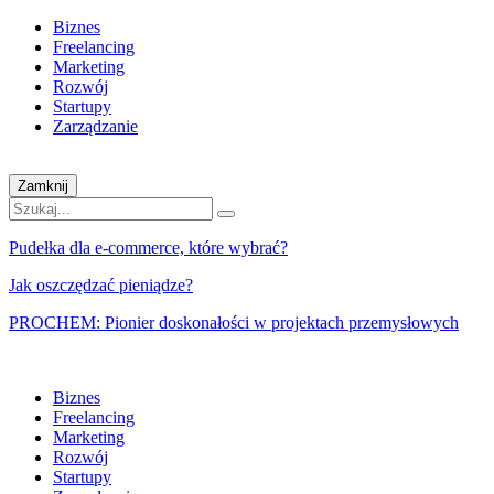
Biznes
Freelancing
Marketing
Rozwój
Startupy
Zarządzanie
Zamknij
Pudełka dla e-commerce, które wybrać?
Jak oszczędzać pieniądze?
PROCHEM: Pionier doskonałości w projektach przemysłowych
Biznes
Freelancing
Marketing
Rozwój
Startupy