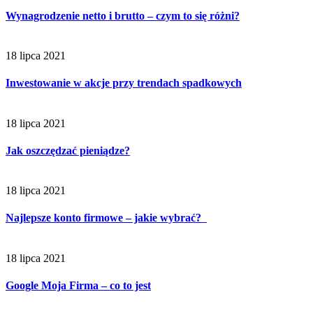
Wynagrodzenie netto i brutto – czym to się różni?
18 lipca 2021
Inwestowanie w akcje przy trendach spadkowych
18 lipca 2021
Jak oszczędzać pieniądze?
18 lipca 2021
Najlepsze konto firmowe – jakie wybrać?
18 lipca 2021
Google Moja Firma – co to jest