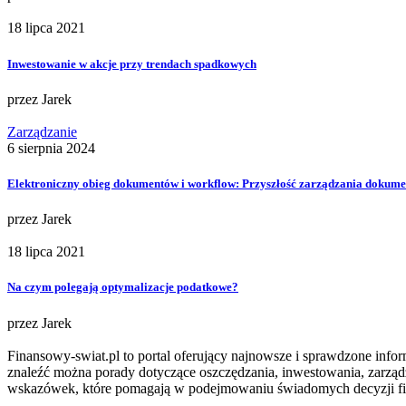
18 lipca 2021
Inwestowanie w akcje przy trendach spadkowych
przez
Jarek
Zarządzanie
6 sierpnia 2024
Elektroniczny obieg dokumentów i workflow: Przyszłość zarządzania dokumen
przez
Jarek
18 lipca 2021
Na czym polegają optymalizacje podatkowe?
przez
Jarek
Finansowy-swiat.pl to portal oferujący najnowsze i sprawdzone info
znaleźć można porady dotyczące oszczędzania, inwestowania, zarząd
wskazówek, które pomagają w podejmowaniu świadomych decyzji f