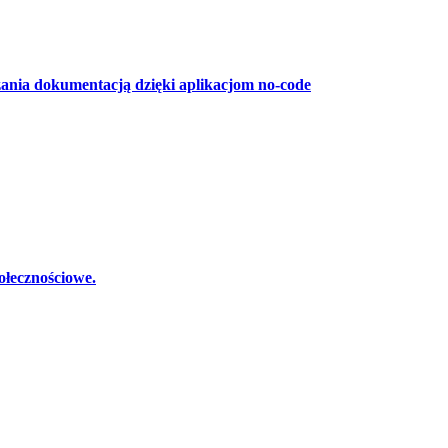
zania dokumentacją dzięki aplikacjom no-code
ołecznościowe.