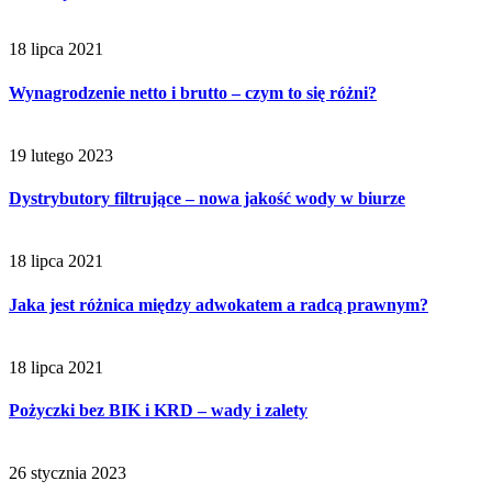
18 lipca 2021
Wynagrodzenie netto i brutto – czym to się różni?
19 lutego 2023
Dystrybutory filtrujące – nowa jakość wody w biurze
18 lipca 2021
Jaka jest różnica między adwokatem a radcą prawnym?
18 lipca 2021
Pożyczki bez BIK i KRD – wady i zalety
26 stycznia 2023