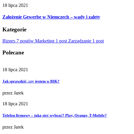
18 lipca 2021
Założenie Gewerbe w Niemczech – wady i zalety
Kategorie
Biznes
7 postów
Marketing
1 post
Zarządzanie
1 post
Polecane
18 lipca 2021
Jak sprawdzić, czy jestem w BIK?
przez
Jarek
18 lipca 2021
Telefon firmowy – jaką sieć wybrać? Play, Orange, T-Mobile?
przez
Jarek