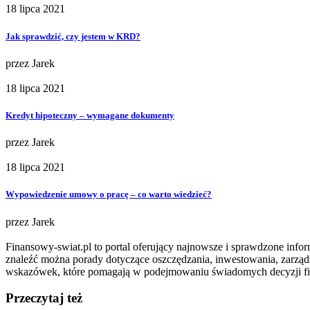
18 lipca 2021
Jak sprawdzić, czy jestem w KRD?
przez
Jarek
18 lipca 2021
Kredyt hipoteczny – wymagane dokumenty
przez
Jarek
18 lipca 2021
Wypowiedzenie umowy o pracę – co warto wiedzieć?
przez
Jarek
Finansowy-swiat.pl to portal oferujący najnowsze i sprawdzone info
znaleźć można porady dotyczące oszczędzania, inwestowania, zarząd
wskazówek, które pomagają w podejmowaniu świadomych decyzji f
Przeczytaj też