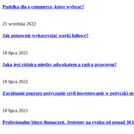
Pudełka dla e-commerce, które wybrać?
21 września 2022
Jak ponownie wykorzystać worki foliowe?
18 lipca 2021
Jaka jest różnica między adwokatem a radcą prawnym?
18 lipca 2021
Zarabianie poprzez pożyczanie czyli inwestowanie w pożyczki sp
18 lipca 2021
Profesjonalne biuro tłumaczeń. Jesteśmy na rynku od ponad 30 l