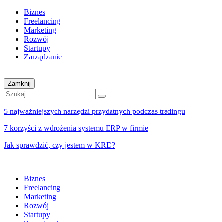
Biznes
Freelancing
Marketing
Rozwój
Startupy
Zarządzanie
Zamknij
5 najważniejszych narzędzi przydatnych podczas tradingu
7 korzyści z wdrożenia systemu ERP w firmie
Jak sprawdzić, czy jestem w KRD?
Biznes
Freelancing
Marketing
Rozwój
Startupy